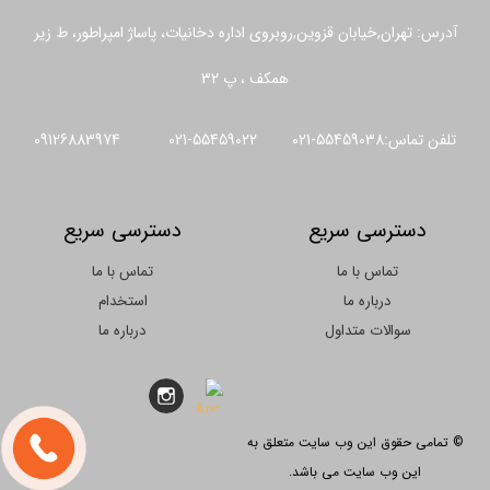
آدرس: تهران,خیابان قزوین,روبروی اداره دخانیات، پاساژ امپراطور، ط زیر
همکف ، پ 32
تلفن تماس:55459038-021 55459022-021 09126883974
دسترسی سریع
دسترسی سریع
تماس با ما
تماس با ما
درباره ما
استخدام
سوالات متداول
درباره ما
© تمامی حقوق این وب سایت متعلق به
این وب سایت می باشد.