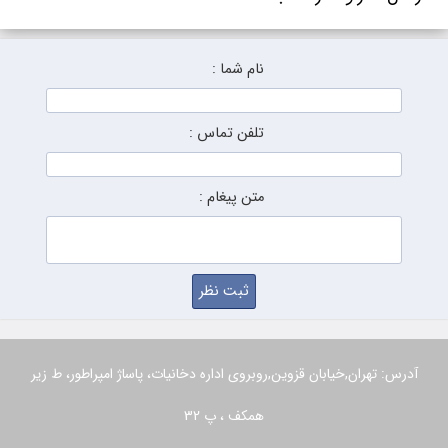
نام شما :
تلفن تماس :
متن پیغام :
آدرس: تهران,خیابان قزوین,روبروی اداره دخانیات، پاساژ امپراطور، ط زیر
همکف ، پ 32