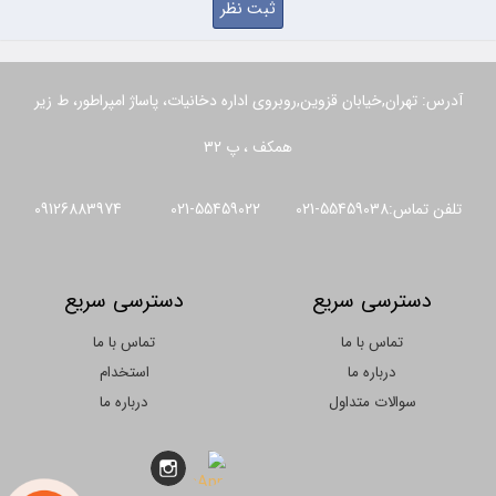
آدرس: تهران,خیابان قزوین,روبروی اداره دخانیات، پاساژ امپراطور، ط زیر
همکف ، پ 32
تلفن تماس:55459038-021 55459022-021 09126883974
دسترسی سریع
دسترسی سریع
تماس با ما
تماس با ما
درباره ما
استخدام
سوالات متداول
درباره ما