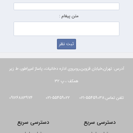
متن پیغام :
آدرس: تهران,خیابان قزوین,روبروی اداره دخانیات، پاساژ امپراطور، ط زیر
همکف ، پ 32
تلفن تماس:55459038-021 55459022-021 09126883974
دسترسی سریع
دسترسی سریع