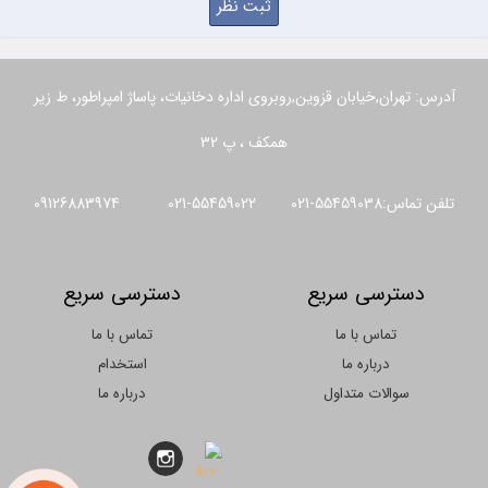
آدرس: تهران,خیابان قزوین,روبروی اداره دخانیات، پاساژ امپراطور، ط زیر
همکف ، پ 32
تلفن تماس:55459038-021 55459022-021 09126883974
دسترسی سریع
دسترسی سریع
تماس با ما
تماس با ما
درباره ما
استخدام
سوالات متداول
درباره ما