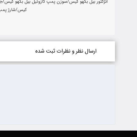
ارسال نظر و نظرات ثبت شده