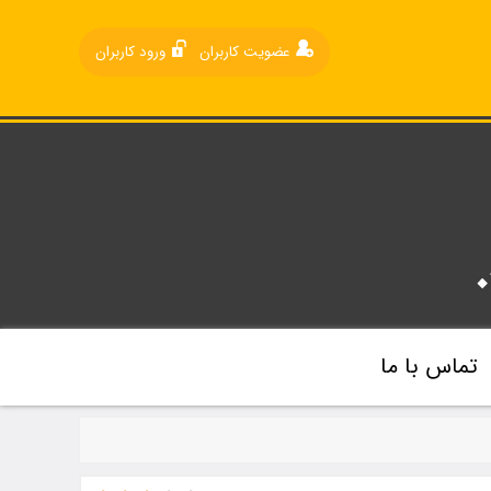
عضویت کاربران
ورود کاربران
تماس با ما