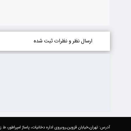
ارسال نظر و نظرات ثبت شده
آدرس: تهران,خیابان قزوین,روبروی اداره دخانیات، پاساژ امپراطور، ط 