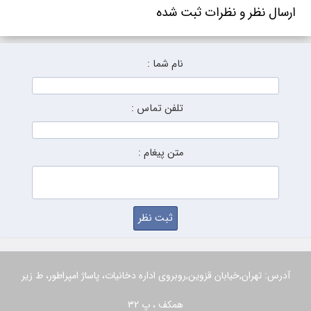
ارسال نظر و نظرات ثبت شده
نام شما :
تلفن تماس :
متن پیغام :
آدرس: تهران,خیابان قزوین,روبروی اداره دخانیات، پاساژ امپراطور، ط زیر
همکف ، پ 32