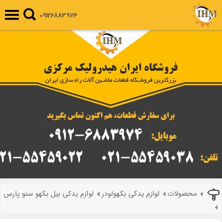
09126883974
محصولات
لوازم یدکی بکهولودر
لوازم یدکی بیل بکهو سنو پارس