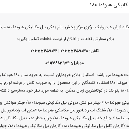
اه ایران هیدرولیک مرکزی مرکز پخش لوام یدکی بیل مکانیکی هیوندا 180 میباشد.
برای سفارش قطعات و اطلاع از قیمت قطعات تماس بگیرید:
تلفن:
55459038-021 | 55459022-021
موبایل: 09126883974
بیل مکانیکی 180 یکی دی
اید.