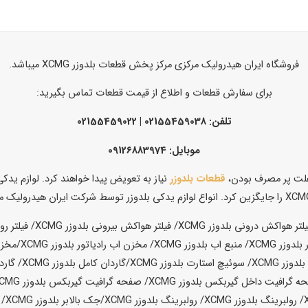
فروشگاه ایران هیدرولیک مرکزی مرکز پخش قطعات بلدوزر XCMG میباشد.
برای سفارش قطعات و اطلاع از قیمت قطعات تماس بگیرید:
تلفن: 02155459038 | 02155459022
موبایل: 09126883974
 علت پر مصرف بودن،
قطعات بلدوزر
نیاز به تعویض پیدا خواهند کرد. لوازم 