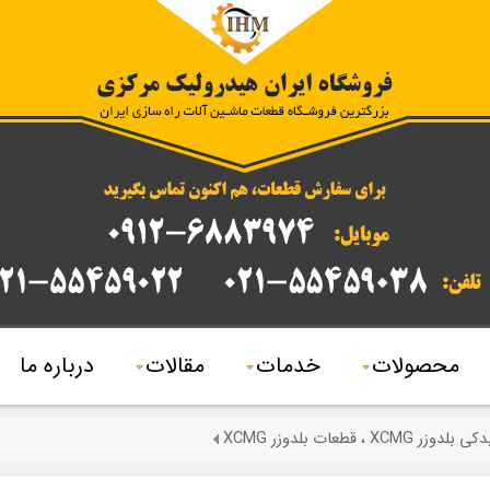
محصولات
خدمات
مقالات
درباره ما
وزر XCMG ، قطعات بلدوزر XCMG