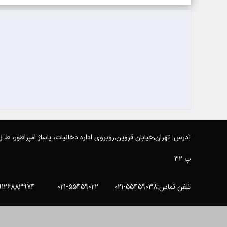
آدرس: تهران,خیابان قزوین,روبروی اداره دخانیات، پاساژ امپراطور، ط 
پ 32
تلفن تماس:55459038-021 55459022-021 09126883974