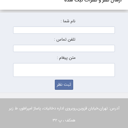
نام شما :
تلفن تماس :
متن پیغام :
آدرس: تهران,خیابان قزوین,روبروی اداره دخانیات، پاساژ امپراطور، ط زیر
همکف ، پ 32