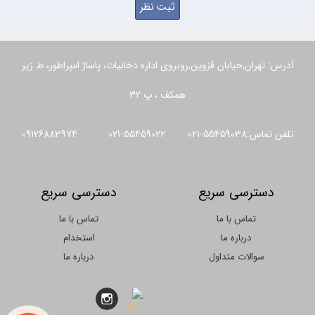
آدرس: تهران,خیابان قزوین,روبروی اداره دخانیات، پاساژ امپراطور، ط زیر
همکف ، پ 32
تلفن تماس:55459038-021 55459022-021 09126883974
دسترسی سریع
دسترسی سریع
تماس با ما
تماس با ما
درباره ما
استخدام
سوالات متداول
درباره ما