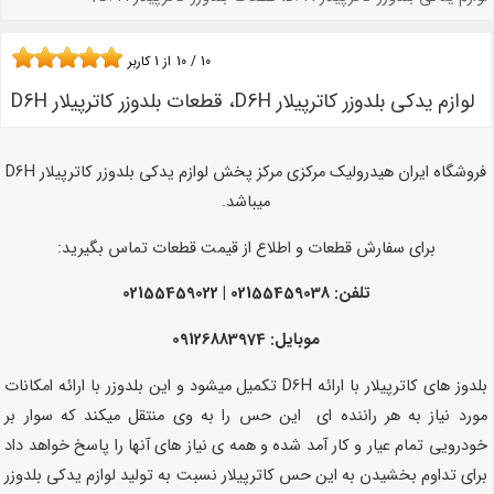
10
/
10
از
1
کاربر
لوازم یدکی بلدوزر کاترپیلار D6H، قطعات بلدوزر کاترپیلار D6H
فروشگاه ایران هیدرولیک مرکزی مرکز پخش لوازم یدکی بلدوزر کاترپیلار D6H
میباشد.
برای سفارش قطعات و اطلاع از قیمت قطعات تماس بگیرید:
تلفن: 02155459038 | 02155459022
موبایل: 09126883974
بلدوز های کاترپیلار با ارائه D6H تکمیل میشود و این بلدوزر با ارائه امکانات
مورد نیاز به هر راننده ای این حس را به وی منتقل میکند که سوار بر
خودرویی تمام عیار و کار آمد شده و همه ی نیاز های آنها را پاسخ خواهد داد
برای تداوم بخشیدن به این حس کاترپیلار نسبت به تولید لوازم یدکی بلدوزر