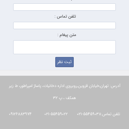
تلفن تماس :
متن پیغام :
آدرس: تهران,خیابان قزوین,روبروی اداره دخانیات، پاساژ امپراطور، ط زیر
همکف ، پ 32
تلفن تماس:55459038-021 55459022-021 09126883974