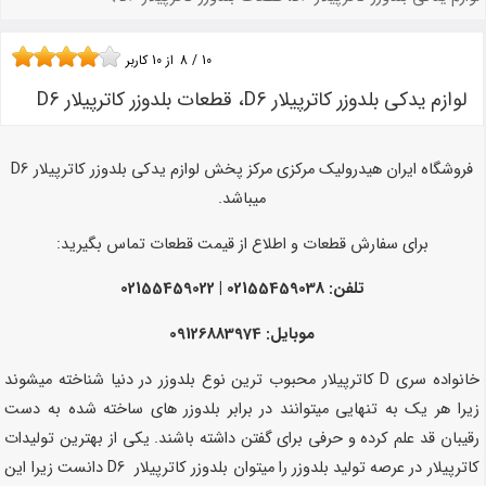
10
/
8
از
10
کاربر
لوازم یدکی بلدوزر کاترپیلار D6، قطعات بلدوزر کاترپیلار D6
فروشگاه ایران هیدرولیک مرکزی مرکز پخش لوازم یدکی بلدوزر کاترپیلار D6
میباشد.
برای سفارش قطعات و اطلاع از قیمت قطعات تماس بگیرید:
تلفن: 02155459038 | 02155459022
موبایل: 09126883974
خانواده سری D کاترپیلار محبوب ترین نوع بلدوزر در دنیا شناخته میشوند
زیرا هر یک به تنهایی میتوانند در برابر بلدوزر های ساخته شده به دست
رقیبان قد علم کرده و حرفی برای گفتن داشته باشند. یکی از بهترین تولیدات
کاترپیلار در عرصه تولید بلدوزر را میتوان بلدوزر کاترپیلار D6 دانست زیرا این