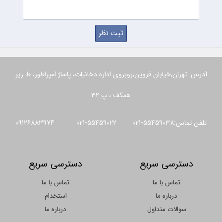
آدرس: تهران,خیابان قزوین,روبروی اداره دخانیات، پاساژ امپراطور، ط زیر
همکف ، پ 32
تلفن تماس:55459038-021 55459022-021 09126883974
دسترسی سریع
دسترسی سریع
تماس با ما
تماس با ما
درباره ما
استخدام
سوالات متداول
درباره ما