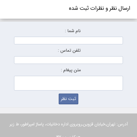
ارسال نظر و نظرات ثبت شده
نام شما :
تلفن تماس :
متن پیغام :
آدرس: تهران,خیابان قزوین,روبروی اداره دخانیات، پاساژ امپراطور، ط زیر
همکف ، پ 32