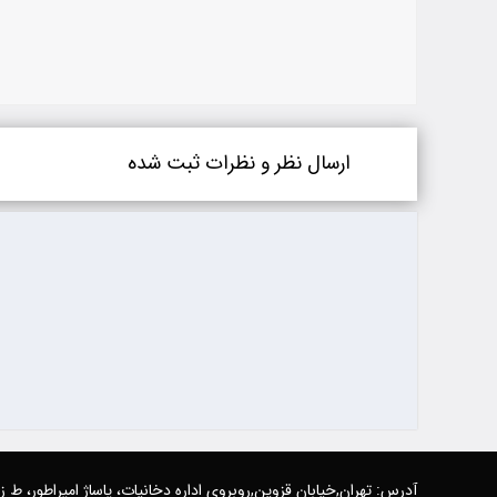
ارسال نظر و نظرات ثبت شده
آدرس: تهران,خیابان قزوین,روبروی اداره دخانیات، پاساژ امپراطور، ط 