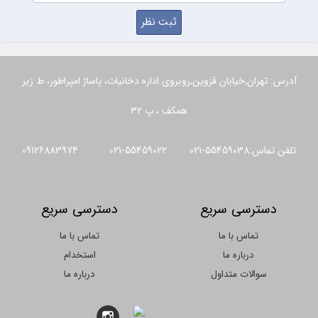
آدرس: تهران,خیابان قزوین,روبروی اداره دخانیات، پاساژ امپراطور، ط زیر
همکف ، پ 32
تلفن تماس:55459038-021 55459022-021 09126883974
دسترسی سریع
دسترسی سریع
تماس با ما
تماس با ما
درباره ما
استخدام
سوالات متداول
درباره ما