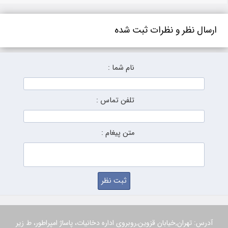
ارسال نظر و نظرات ثبت شده
نام شما :
تلفن تماس :
متن پیغام :
آدرس: تهران,خیابان قزوین,روبروی اداره دخانیات، پاساژ امپراطور، ط زیر