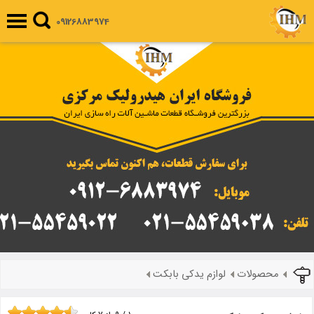
09126883974
محصولات
لوازم یدکی بابکت