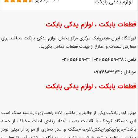
لوازم یدکی بابکت
10
/
9
از
7
کاربر
قطعات بابکت
، لوازم یدکی بابکت
فروشگاه ایران هیدرولیک مرکزی مرکز پخش لوازم یدکی بابکت میباشد.
برای
سفارش قطعات و اطلاع از قیمت قطعات تماس بگیرید.
تلفن : 55459038-021 | 55459022-021
موبایل : 09126883974
قطعات بابکت
، لوازم یدکی بابکت
مینی لودر بابکت یکی از جالبترین ماشین الات راهسازی در دسته سبک است
این دستگاه کوچک با قابلیت نصب تعداد زیادی ادبات مختلف از جمله
باکت/جارو/پیکور/چکش/فرچه/چنگک و....در بساری از موارد از مینی لودر
بابکت استفاده میشود شرکت سازنده این دستگاه در کشور آمریکا فعالیت