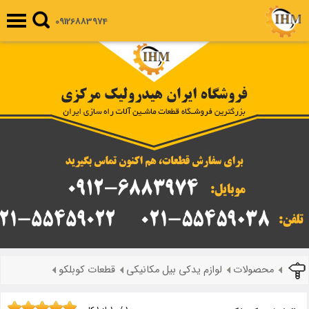
09126883974
محصولات
لوازم یدکی بیل مکانیکی
قطعات کوبلکو