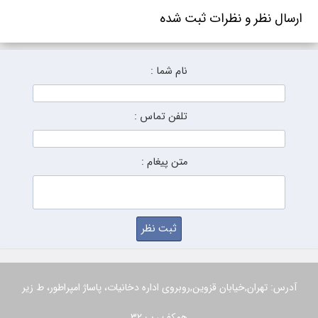
ارسال نظر و نظرات ثبت شده
نام شما :
تلفن تماس :
متن پیغام :
آدرس: تهران,خیابان قزوین,روبروی اداره دخانیات، پاساژ امپراطور، ط زیر
همکف ، پ 32