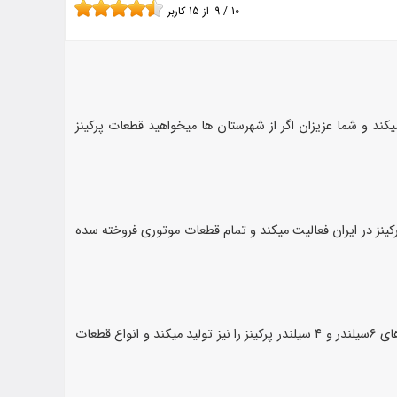
10
/
9
از
15
کاربر
یکند و شما عزیزان اگر از شهرستان ها میخواهید قطعات پرکینز
کشور انگلیس از سال ۱۳۸۲ به عنوان بزرگترین فروشگاه قطعات پرکینز در ایران فعالیت میکند و تمام قطعات موتوری فروخته سده
امروزه در بیشتر ماشین الات کشاورزی و صنعتی از موتورهای پرکینز بهره میگیرند و کشور خودمان ایران نیز چند سالی است که برخی از موتور های ۶سیلندر و ۴ سیلندر پرکینز را نیز تولید میکند و انواع قطعات