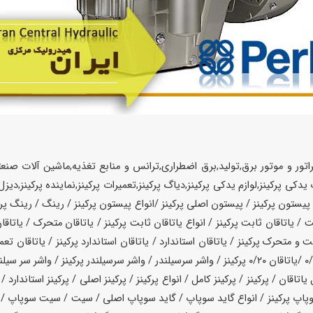
ر,ژنراتور و موتور برق,تولید,برق اضطراری,ترانس و منابع تغذیه,ماشین آلات ص
یستون پرکینز / پیستون اصلی پرکینز /انواع پیستون پرکینز / رینگ / رینگ پرکینز
ابت / یاتاقان ثابت پرکینز / انواع یاتاقان ثابت پرکینز / یاتاقان متحرک / یاتا
و متحرک پرکینز / یاتاقان استاندارد / یاتاقان استاندارد پرکینز / یاتاقان تعمیر
ل یاتاقان / پرکینز / پرکینز کامل / انواع پرکینز / پرکینز اصلی / پرکینز استاند
سوپاپ پرکینز / انواع گاید سوپاپ / گاید سوپاپ اصلی / سیت / سیت سوپاپ