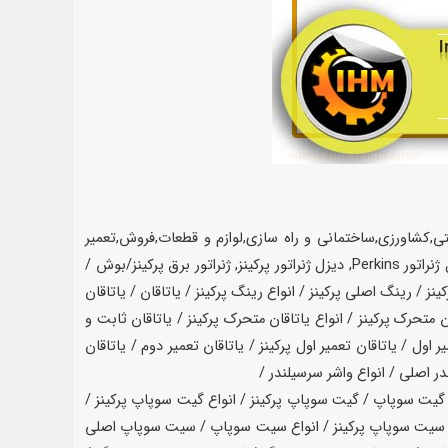
نعتی,کشاورزی,ساختمانی و راه سازی,لوازم و قطعات,فروش,تعمیر
سانیر,تجربه کیفیت,قطعه یدکی پرکینز,قطعات یدکی,مولد,قطعات یدکی پرکینز,لوازم یدکی پرکینز,دیاگ پرکینز,تعمیرات پرکینز,نماینده پرکینز,دیزل ژنراتور Perkins, دیزل ژنراتور پرکینز, ژنراتور برق پرکینز/بوش ‌‌‌/
 / رینگ اصلی پرکینز / انواع رینگ پرکینز / یاتاقان / یاتاقان
قان متحرک پرکینز / انواع یاتاقان متحرک پرکینز / یاتاقان ثابت و
 اول / یاتاقان تعمیر اول پرکینز / یاتاقان تعمیر دوم / یاتاقان
ارد / گیت سوپاپ / گیت سوپاپ پرکینز / انواع گیت سوپاپ پرکینز /
 / سیت سوپاپ پرکینز / انواع سیت سوپاپ / سیت سوپاپ اصلی