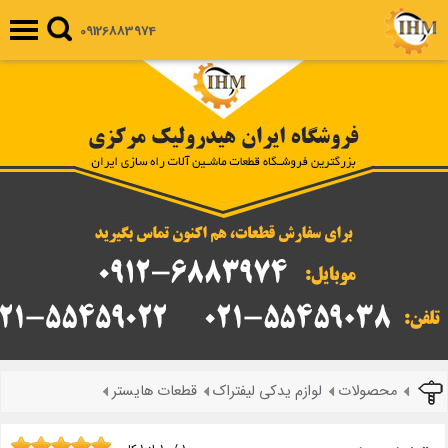
09126883974
محصولات
لوازم یدکی لیفتراک
قطعات هایستر