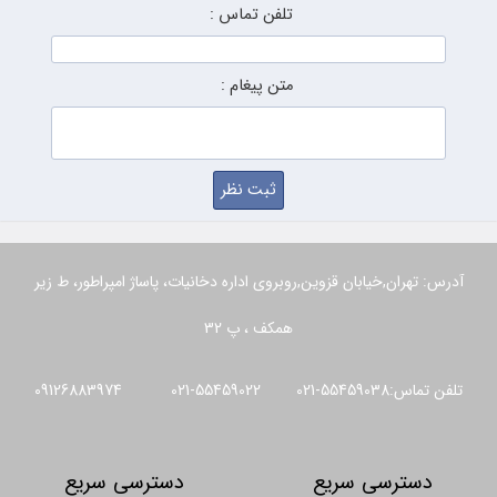
تلفن تماس :
متن پیغام :
آدرس: تهران,خیابان قزوین,روبروی اداره دخانیات، پاساژ امپراطور، ط زیر
همکف ، پ 32
تلفن تماس:55459038-021 55459022-021 09126883974
دسترسی سریع
دسترسی سریع