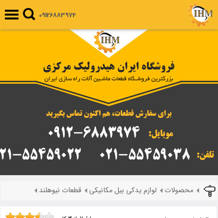
09126883974
محصولات
لوازم یدکی بیل مکانیکی
قطعات نیوهلند