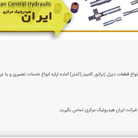
اع قطعات دیزل ژنراتور کامینز (کمنز) آماده ارایه انواع خدمات تعمیری و یا عر
 شرکت ایران هیدرولیک مرکزی تماس بگیرید.