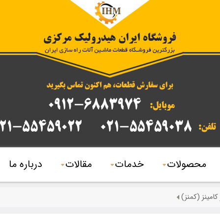
محصولات
خدمات
مقالات
درباره ما
کامینز (کمنز)