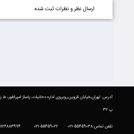
ارسال نظر و نظرات ثبت شده
آدرس: تهران,خیابان قزوین,روبروی اداره دخانیات، پاساژ امپراطور، ط 
پ 32
تلفن تماس:55459038-021 55459022-021 09126883974