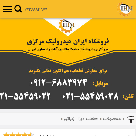
09126883974
محصولات
قطعات دیزل ژنراتور