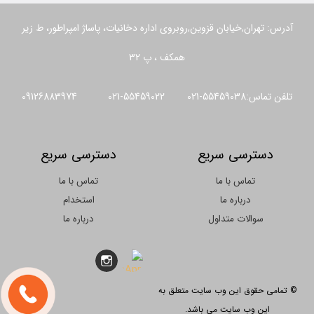
آدرس: تهران,خیابان قزوین,روبروی اداره دخانیات، پاساژ امپراطور، ط زیر
همکف ، پ 32
تلفن تماس:55459038-021 55459022-021 09126883974
دسترسی سریع
دسترسی سریع
تماس با ما
تماس با ما
درباره ما
استخدام
سوالات متداول
درباره ما
© تمامی حقوق این وب سایت متعلق به
این وب سایت می باشد.