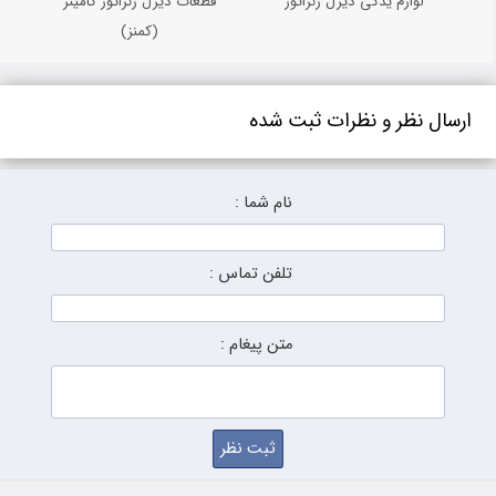
لوازم یدکی دیزل ژنراتور
قطعات دیزل ژنراتور کامینز
(کمنز)
ارسال نظر و نظرات ثبت شده
نام شما :
تلفن تماس :
متن پیغام :