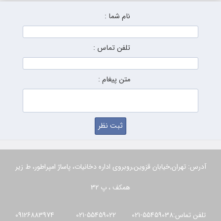
نام شما :
تلفن تماس :
متن پیغام :
آدرس: تهران,خیابان قزوین,روبروی اداره دخانیات، پاساژ امپراطور، ط زیر
همکف ، پ 32
تلفن تماس:55459038-021 55459022-021 09126883974