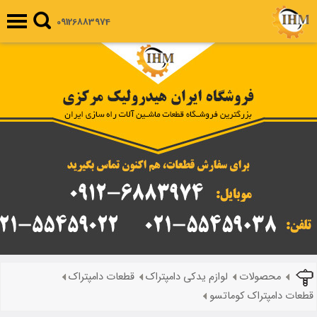
09126883974
محصولات
لوازم یدکی دامپتراک
قطعات دامپتراک
قطعات دامپتراک کوماتسو