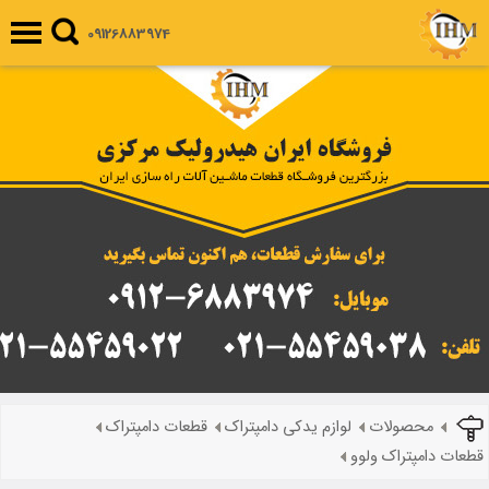
09126883974
محصولات
لوازم یدکی دامپتراک
قطعات دامپتراک
قطعات دامپتراک ولوو