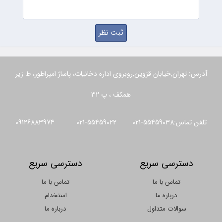
آدرس: تهران,خیابان قزوین,روبروی اداره دخانیات، پاساژ امپراطور، ط زیر
همکف ، پ 32
تلفن تماس:55459038-021 55459022-021 09126883974
دسترسی سریع
دسترسی سریع
تماس با ما
تماس با ما
درباره ما
استخدام
سوالات متداول
درباره ما