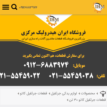
09126883974
محصولات
لوازم یدکی جرثقیل
قطعات جرثقیل کاتو
قطعات جرثقیل کاتو 30 تن