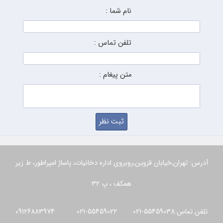
نام شما :
تلفن تماس :
متن پیغام :
آدرس: تهران,خیابان قزوین,روبروی اداره دخانیات، پاساژ امپراطور، ط زیر
همکف ، پ 32
تلفن تماس:55459038-021 55459022-021 09126883974