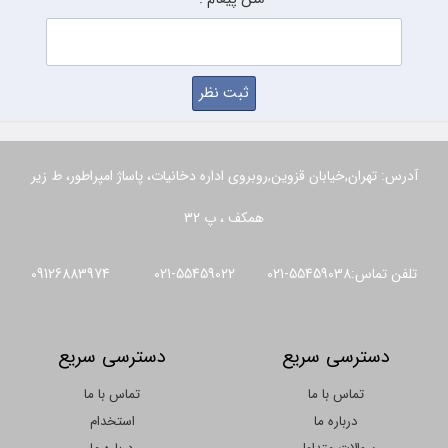
آدرس: تهران,خیابان قزوین,روبروی اداره دخانیات، پاساژ امپراطور، ط زیر
همکف ، پ 32
تلفن تماس:55459038-021 55459022-021 09126883974
دسترسی سریع
دسترسی سریع
تماس با ما
تماس با ما
درباره ما
استخدام