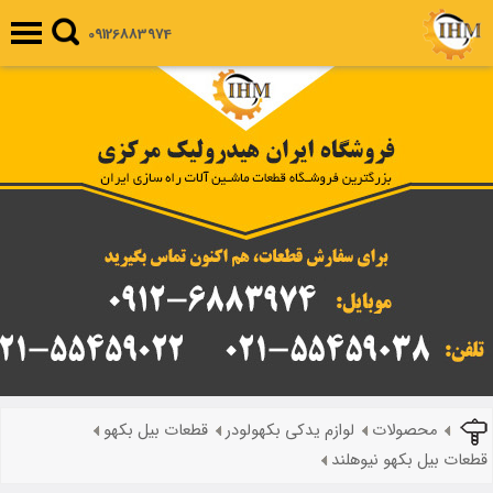
09126883974
محصولات
لوازم یدکی بکهولودر
قطعات بیل بکهو
قطعات بیل بکهو نیوهلند