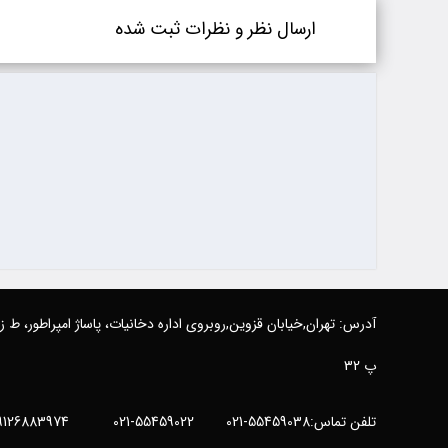
ارسال نظر و نظرات ثبت شده
آدرس: تهران,خیابان قزوین,روبروی اداره دخانیات، پاساژ امپراطور، ط 
پ 32
تلفن تماس:55459038-021 55459022-021 09126883974