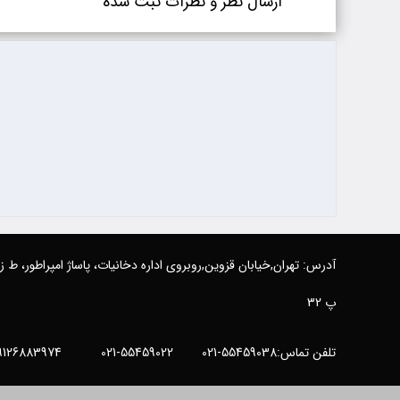
ارسال نظر و نظرات ثبت شده
آدرس: تهران,خیابان قزوین,روبروی اداره دخانیات، پاساژ امپراطور، ط 
پ 32
تلفن تماس:55459038-021 55459022-021 09126883974