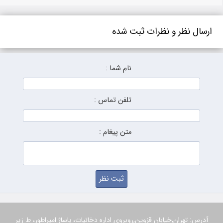
ارسال نظر و نظرات ثبت شده
نام شما :
تلفن تماس :
متن پیغام :
آدرس: تهران,خیابان قزوین,روبروی اداره دخانیات، پاساژ امپراطور، ط زیر