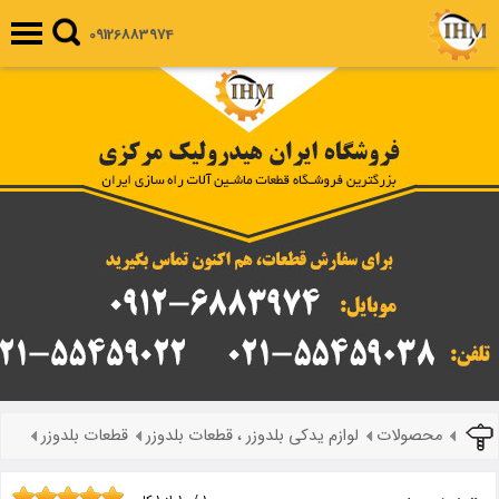
09126883974
محصولات
لوازم یدکی بلدوزر ، قطعات بلدوزر
قطعات بلدوزر