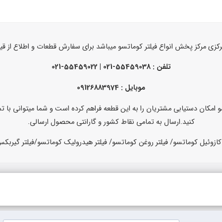
رکزی مرکز پخش انواع فیلتر کوماتسو میباشد
برای سفارش قطعات و اطلاع از ق
تلفن :
55459038-021 | 55459022-021
موبایل : 09126883974
 امکان دستیابی مشتریان را به این قطعه فراهم کرده است و شما میتوانی با تم
کنید.ارسال به تمامی نقاط کشور و گارانتی محصول ارسالی.
 کازوئیل کوماتسو/ فیلتر روغن کوماتسو/ فیلتر هیدرولیک کوماتسو/فیلتر گیربک