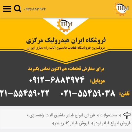
09126883974
محصولات
فروش انواع فیلتر ماشین آلات راهسازی
فروش انواع فیلتر لودر
فروش فیلتر کاترپیلار