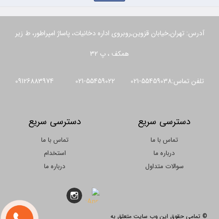
آدرس: تهران,خیابان قزوین,روبروی اداره دخانیات، پاساژ امپراطور، ط زیر
همکف ، پ 32
تلفن تماس:55459038-021 55459022-021 09126883974
دسترسی سریع
دسترسی سریع
تماس با ما
تماس با ما
درباره ما
استخدام
سوالات متداول
درباره ما
© تمامی حقوق این وب سایت متعلق به