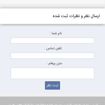
ارسال نظر و نظرات ثبت شده
نام شما :
تلفن تماس :
متن پیغام :
آدرس: تهران,خیابان قزوین,روبروی اداره دخانیات، پاساژ امپراطور، ط زیر