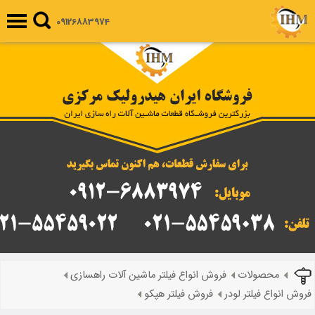
09126883974
محصولات
فروش انواع فیلتر ماشین آلات راهسازی
فروش انواع فیلتر لودر
فروش فیلتر هپکو