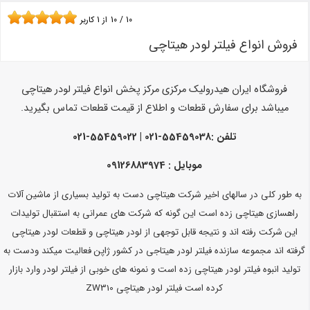
10
/
10
از
1
کاربر
فروش انواع فیلتر لودر هیتاچی
فروشگاه ایران هیدرولیک مرکزی مرکز پخش انواع فیلتر لودر هیتاچی
میباشد
برای سفارش قطعات و اطلاع از قیمت قطعات تماس بگیرید.
تلفن :
55459038-021 | 55459022-021
موبایل : 09126883974
به طور کلی در سالهای اخیر شرکت هیتاچی دست به تولید بسیاری از ماشین آلات
راهسازی هیتاچی زده است این گونه که شرکت های عمرانی به استقبال تولیدات
این شرکت رفته اند و نتیجه قابل توجهی از لودر هیتاچی و قطعات لودر هیتاچی
گرفته اند مجموعه سازنده فیلتر لودر هیتاجی در کشور ژاپن فعالیت میکند ودست به
تولید انبوه فیلتر لودر هیتاچی زده است و نمونه های خوبی از فیلتر لودر وارد بازار
کرده است فیلتر لودر هیتاچی ZW310