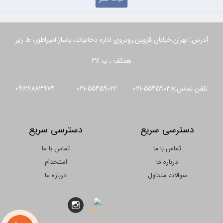
آدرس: تهران,خیابان قزوین,روبروی اداره دخانیات، پاساژ امپراطور، ط زیر
همکف ، پ 32
تلفن تماس:55459038-021 55459022-021 09126883974
دسترسی سریع
دسترسی سریع
تماس با ما
تماس با ما
درباره ما
استخدام
سوالات متداول
درباره ما