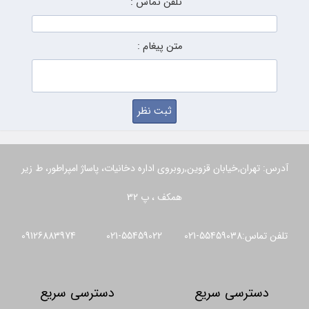
تلفن تماس :
متن پیغام :
آدرس: تهران,خیابان قزوین,روبروی اداره دخانیات، پاساژ امپراطور، ط زیر
همکف ، پ 32
تلفن تماس:55459038-021 55459022-021 09126883974
دسترسی سریع
دسترسی سریع