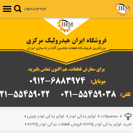
09126883974
محصولات
لوازم یدکی لودر
لوازم یدکی لودر چینی
خرید لوازم یدکی لودر xcmg فروش قطعات یدکی لودر xcmg