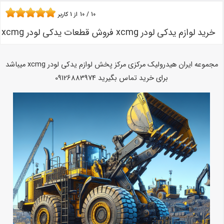
10
/
10
از
1
کاربر
خرید لوازم یدکی لودر xcmg فروش قطعات یدکی لودر xcmg
مجموعه ایران هیدرولیک مرکزی مرکز پخش لوازم یدکی لودر xcmg میباشد
برای خرید تماس بگیرید 09126883974