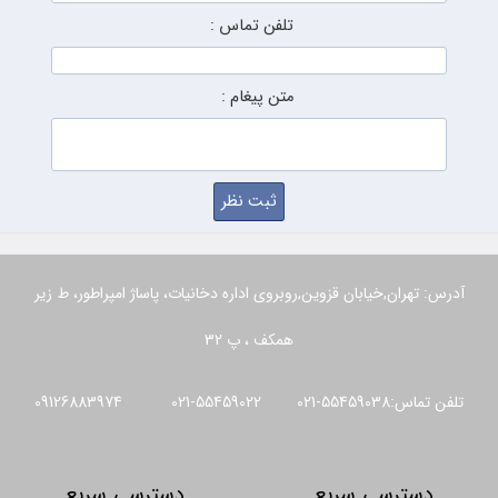
تلفن تماس :
متن پیغام :
آدرس: تهران,خیابان قزوین,روبروی اداره دخانیات، پاساژ امپراطور، ط زیر
همکف ، پ 32
تلفن تماس:55459038-021 55459022-021 09126883974
دسترسی سریع
دسترسی سریع