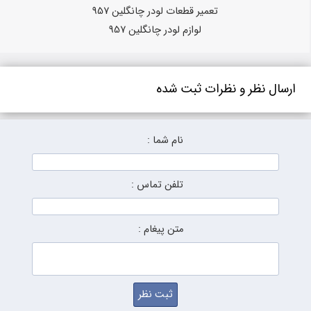
تعمیر قطعات لودر چانگلین 957
لوازم لودر چانگلین 957
ارسال نظر و نظرات ثبت شده
نام شما :
تلفن تماس :
متن پیغام :