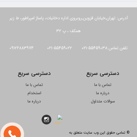
آدرس: تهران,خیابان قزوین,روبروی اداره دخانیات، پاساژ امپراطور، ط زیر
همکف ، پ 32
تلفن تماس:55459038-021 55459022-021 09126883974
دسترسی سریع
دسترسی سریع
تماس با ما
تماس با ما
درباره ما
استخدام
سوالات متداول
درباره ما
© تمامی حقوق این وب سایت متعلق به