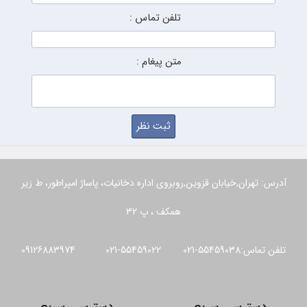
تلفن تماس :
متن پیغام :
آدرس: تهران,خیابان قزوین,روبروی اداره دخانیات، پاساژ امپراطور، ط زیر
همکف ، پ 32
تلفن تماس:55459038-021 55459022-021 09126883974