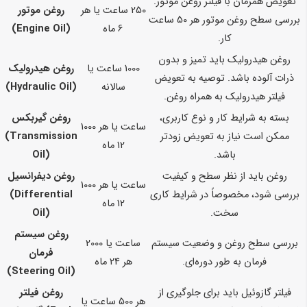
تعویض همزمان با فیلتر روغن موتور.
250 ساعت یا هر
روغن موتور
بررسی سطح روغن موتور هر 50 ساعت
6 ماه
(Engine Oil)
کار.
روغن هیدرولیک باید تمیز و بدون
1000 ساعت یا
روغن هیدرولیک
ذرات آلوده باشد. توصیه به تعویض
سالانه
(Hydraulic Oil)
فیلتر هیدرولیک به همراه روغن.
بسته به شرایط کار و نوع کاربری،
روغن گیربکس
1000 ساعت یا هر
ممکن است نیاز به تعویض زودتر
(Transmission
12 ماه
باشد.
Oil)
روغن باید از نظر سطح و کیفیت
روغن دیفرانسیل
1000 ساعت یا هر
بررسی شود، مخصوصاً در شرایط کاری
(Differential
12 ماه
سخت.
Oil)
روغن سیستم
بررسی سطح روغن و وضعیت سیستم
2000 ساعت یا
فرمان
فرمان به طور دوره‌ای.
هر 24 ماه
(Steering Oil)
فیلتر گازوئیل باید برای جلوگیری از
روغن فیلتر
هر 500 ساعت یا