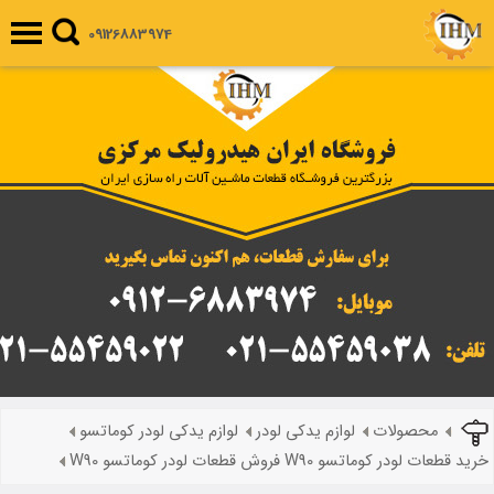
09126883974
محصولات
لوازم یدکی لودر
لوازم یدکی لودر کوماتسو
خرید قطعات لودر کوماتسو W90 فروش قطعات لودر کوماتسو W90