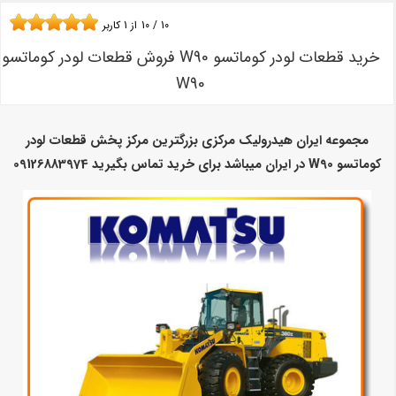
10
/
10
از
1
کاربر
خرید قطعات لودر کوماتسو W90 فروش قطعات لودر کوماتسو
W90
مجموعه ایران هیدرولیک مرکزی بزرگترین مرکز پخش قطعات لودر
کوماتسو W90 در ایران میباشد برای خرید تماس بگیرید 09126883974