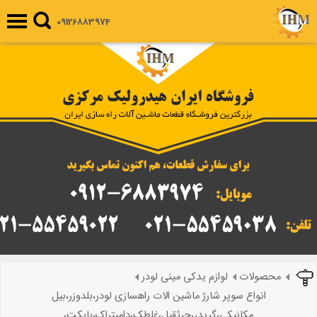
09126883974
محصولات
لوازم یدکی مینی لودر
انواع سوپر شارژ ماشین الات راهسازی لودر،بلدوزر،بیل
مکانیکی،گریدر،جرثقیل،غلطک،دامپتراک،بابکت،