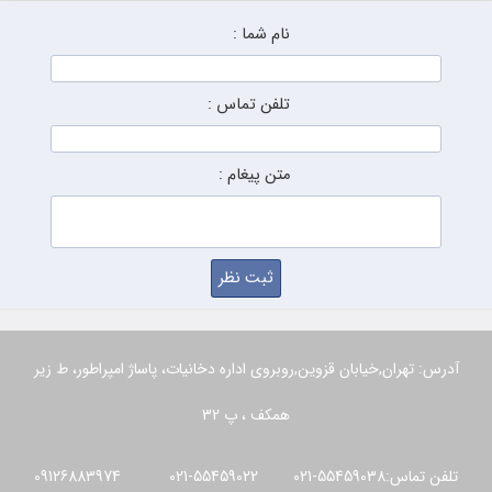
نام شما :
تلفن تماس :
متن پیغام :
آدرس: تهران,خیابان قزوین,روبروی اداره دخانیات، پاساژ امپراطور، ط زیر
همکف ، پ 32
تلفن تماس:55459038-021 55459022-021 09126883974