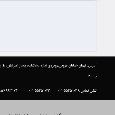
آدرس: تهران,خیابان قزوین,روبروی اداره دخانیات، پاساژ امپراطور، ط 
پ 32
تلفن تماس:55459038-021 55459022-021 09126883974