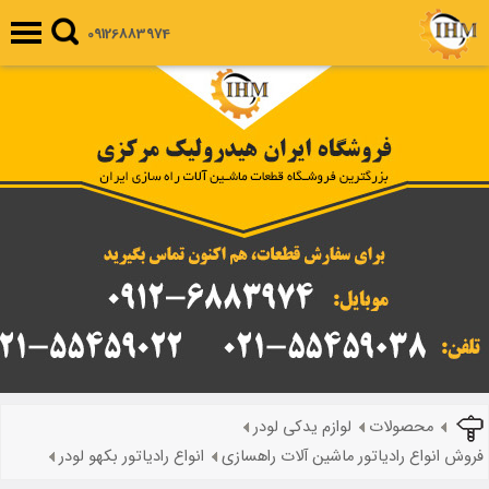
09126883974
محصولات
لوازم یدکی لودر
فروش انواع رادیاتور ماشین آلات راهسازی
انواع رادیاتور بکهو لودر