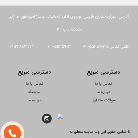
آدرس: تهران,خیابان قزوین,روبروی اداره دخانیات، پاساژ امپراطور، ط زیر
همکف ، پ 32
تلفن تماس:55459038-021 55459022-021 09126883974
دسترسی سریع
دسترسی سریع
تماس با ما
تماس با ما
درباره ما
استخدام
سوالات متداول
درباره ما
© تمامی حقوق این وب سایت متعلق به