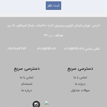
آدرس: تهران,خیابان قزوین,روبروی اداره دخانیات، پاساژ امپراطور، ط زیر
همکف ، پ 32
تلفن تماس:55459038-021 55459022-021 09126883974
دسترسی سریع
دسترسی سریع
تماس با ما
تماس با ما
درباره ما
استخدام
سوالات متداول
درباره ما