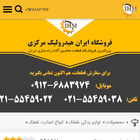
09126883974
محصولات
لوازم یدکی غلطک
انواع استارت غلطک