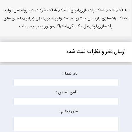
غلطک,غلتک,غلطک راهسازی,انواع غلطک,غلطک شرکت هیدرواطلس,تولید
غلطک راهسازی,پارسیان پیشرو صنعت,ولوو,کیپور,دیزل ژنراتور,ماشین های
راهسازی,لودر,بیل مکانیکی,لیفتراک,موتور پمپ,پمپ آب
ارسال نظر و نظرات ثبت شده
نام شما :
تلفن تماس :
متن پیغام :